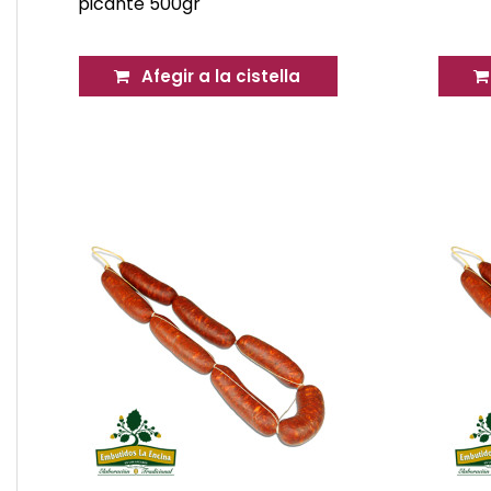
picante 500gr
Afegir a la cistella