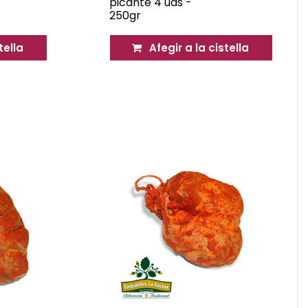
picante 4 uds -
250gr
tella
Afegir a la cistella