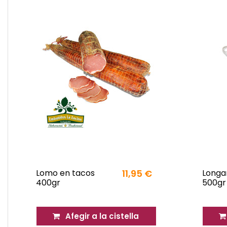
Lomo en tacos
11,95 €
Longa
400gr
500gr
Afegir a la cistella