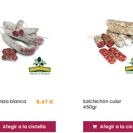
niza blanca
9,47 €
Salchichón cular
450gr
Afegir a la cistella
Afegir a la cis