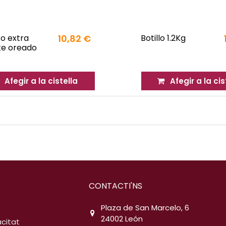
o extra
10,82 €
Botillo 1.2Kg
te oreado
Afegir a la cistella
Afegir a la cis
CONTACTI'NS
Plaza de San Marcelo, 6
24002 León
acitat