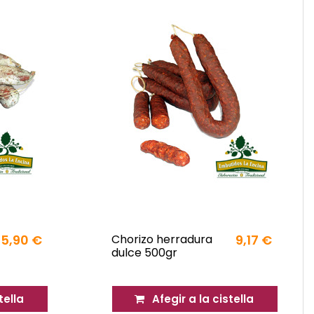
5,90 €
Chorizo herradura
9,17 €
dulce 500gr
tella
Afegir a la cistella