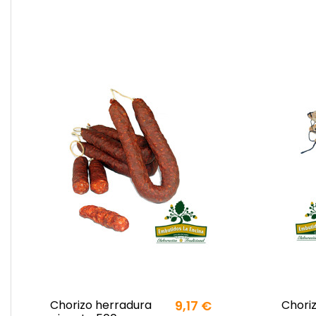
Chorizo herradura
9,17 €
Chori