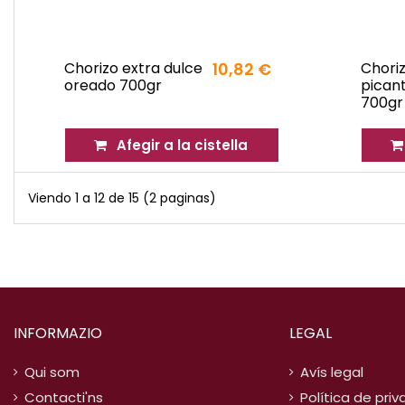
Chorizo extra dulce
10,82 €
Choriz
oreado 700gr
pican
700gr
Afegir a la cistella
Viendo 1 a 12 de 15 (2 paginas)
INFORMAZIO
LEGAL
Qui som
Avís legal
Contacti'ns
Política de priv