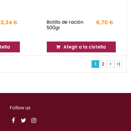
13,34 €
Botillo de ración
6,70 €
500gr
tella
Afegir a la cistella
1
2
>
>|
Follow us