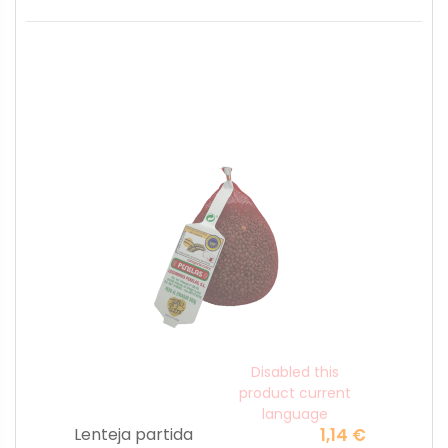
Disabled this
product current
language
Lenteja partida
1,14 €