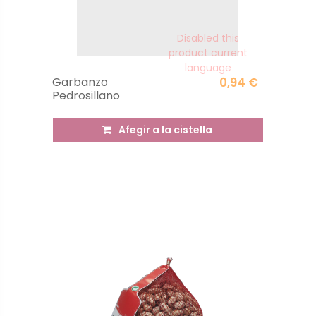
Disabled this
product current
language
Garbanzo
0,94 €
Pedrosillano
Afegir a la cistella