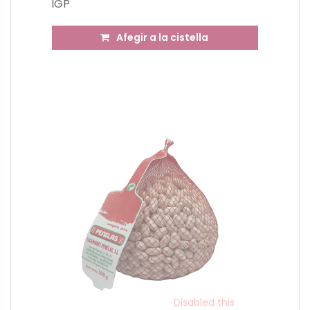
IGP
Afegir a la cistella
Disabled this