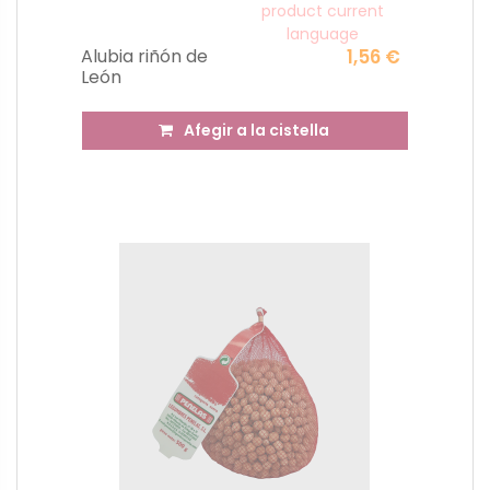
product current
language
Alubia riñón de
1,56 €
León
Afegir a la cistella