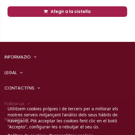
Afegir a la cistella
INFORMAZIO
LEGAL
CONTACTI'NS
Follow us
Utilitzem cookies pròpies i de tercers per a millorar els
nostres serveis mitjançant l'anàlisi dels seus hàbits de
Newsletter
navegació. Pot acceptar les cookies fent clic en el botó
"Accepto", configurar-les o rebutjar el seu ús.