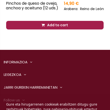
Pinchos de queso de oveja,
14,90 €
anchoa y aceituna (12 uds.)
Arabera:
Reino de León
Add to cart
INFORMAZIOA
LEGEZKOA
JARRI GUREKIN HARREMANETAN
Follow us
Gure eta hirugarrenen cookieak erabiltzen ditugu gure
zerbitzuak hobetzeko, zure nabigazio-ohiturak aztertuz.