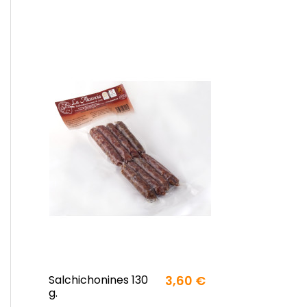
Salchichonines 130
3,60 €
g.