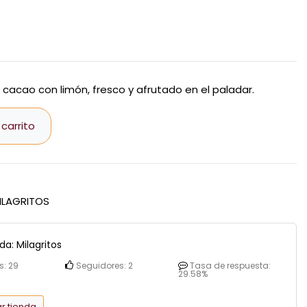
 cacao con limón, fresco y afrutado en el paladar.
 carrito
ILAGRITOS
nda:
Milagritos
s:
29
Seguidores:
2
Tasa de respuesta:
29.58%
r tienda