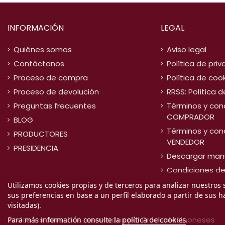
INFORMACIÓN
LEGAL
Quiénes somos
Aviso legal
Contáctanos
Política de pri
Proceso de compra
Política de coo
Proceso de devolución
RRSS: Política 
Preguntas frecuentes
Términos y con
COMPRADOR
BLOG
Términos y con
PRODUCTORES
VENDEDOR
PRESIDENCIA
Descargar man
Condiciones d
Utilizamos cookies propias y de terceros para analizar nuestros 
sus preferencias en base a un perfil elaborado a partir de sus 
visitadas).
política de cookies
Todos los derechos reservados por Productosleoneses
Para más información consulte la
.