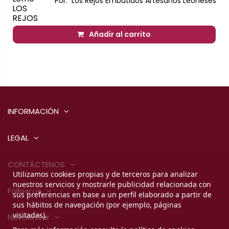
Por:
Los Rejos Embutidos Artesanos Leoneses
LOS
REJOS
Añadir al carrito
INFORMACIÓN
LEGAL
CONTÁCTENOS
Utilizamos cookies propias y de terceros para analizar
nuestros servicios y mostrarle publicidad relacionada con
Follow us
sus preferencias en base a un perfil elaborado a partir de
sus hábitos de navegación (por ejemplo, páginas
visitadas).
Newsletter