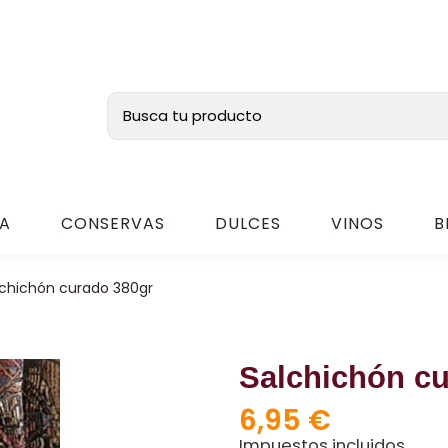
A
CONSERVAS
DULCES
VINOS
B
lchichón curado 380gr
Salchichón cu
6,95 €
Impuestos incluidos