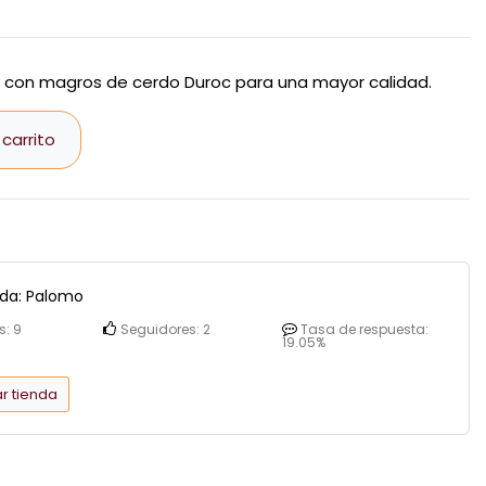
o con magros de cerdo Duroc para una mayor calidad.
 carrito
nda:
Palomo
s:
9
Seguidores:
2
Tasa de respuesta:
19.05%
r tienda