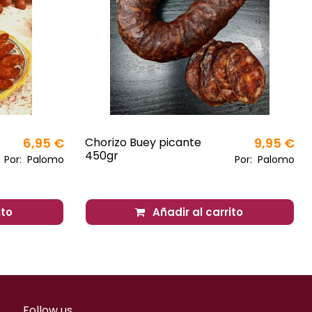
6,95 €
Chorizo Buey picante
9,95 €
450gr
Por:
Palomo
Por:
Palomo
ito
Añadir al carrito
Follow us