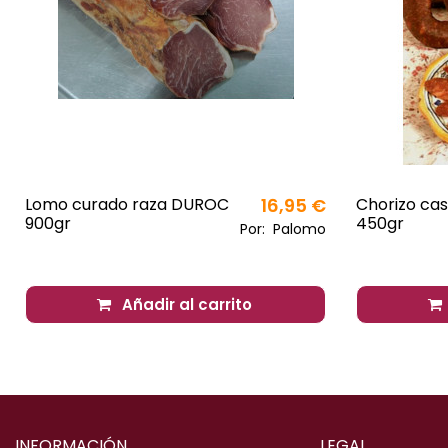
Lomo curado raza DUROC
16,95 €
Chorizo cas
900gr
450gr
Por:
Palomo
Añadir al carrito
INFORMACIÓN
LEGAL